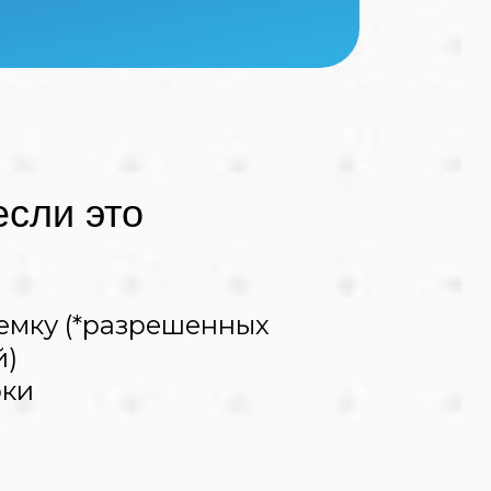
если это
емку (*разрешенных
й)
рки