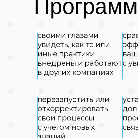
Программ
своими глазами
сра
увидеть, как те или
эфф
иные практики
ваш
внедрены и работают
с у
в других компаниях
перезапустить или
уст
откорректировать
дол
свои процессы
про
с учетом новых
свя
знаний