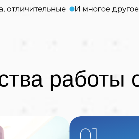
а, отличительные
И многое другое
тва работы с
01