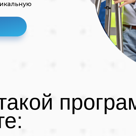
никальную
 такой прогр
е: