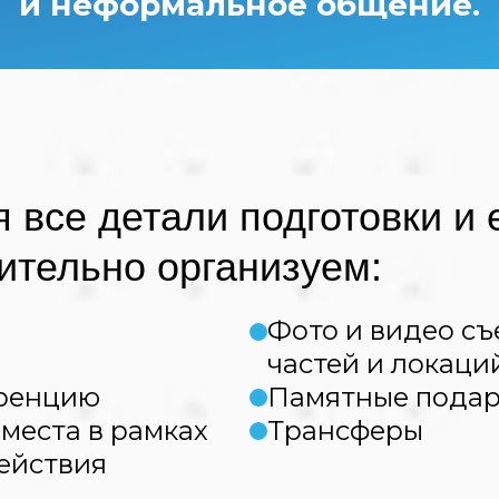
и неформальное общение.
 все детали подготовки и 
ительно организуем:
Фото и видео съ
частей и локаци
еренцию
Памятные пода
места в рамках
Трансферы
ействия