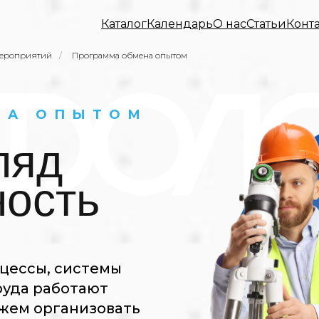
Каталог
Календарь
О нас
Статьи
Конт
ероприятий
/
Программа обмена опытом
НА ОПЫТОМ
ляд
ность
оцессы, системы
руда работают
ожем организовать