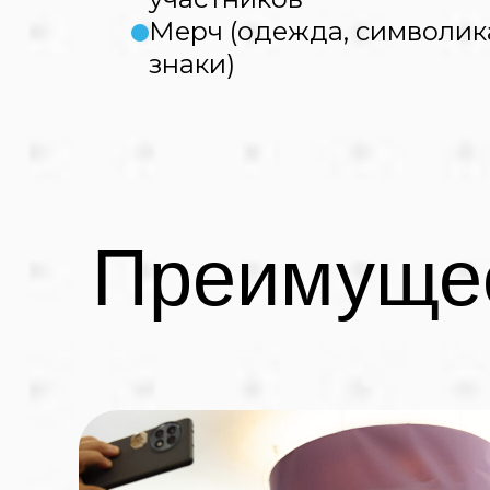
Мерч (одежда, символик
знаки)
Преимущес