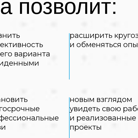
а позволит:
внить
расширить круго
ективность
и обменяться оп
его варианта
виденными
ановить
новым взглядом
госрочные
увидеть свою раб
фессиональные
и реализованные
зи
проекты