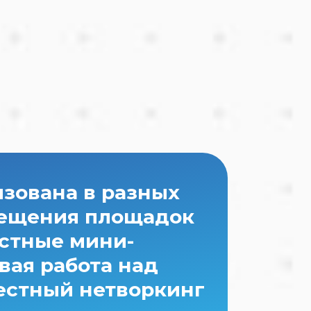
зована в разных
осещения площадок
естные мини-
вая работа над
естный нетворкинг